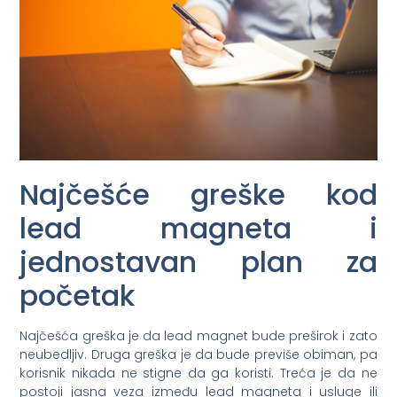
Najčešće greške kod
lead magneta i
jednostavan plan za
početak
Najčešća greška je da lead magnet bude preširok i zato
neubedljiv. Druga greška je da bude previše obiman, pa
korisnik nikada ne stigne da ga koristi. Treća je da ne
postoji jasna veza između lead magneta i usluge ili