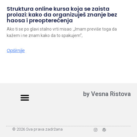
Struktura online kursa koja se zaista
prolazi: kako da organizuješ znanje bez
haosa i preopterećenja
Ako ti se po glavi stalno vrti misao: „Imam previše toga da
kažem i ne znam kako da to spakujem“,
Opširnije
by Vesna Ristova
Digitalni marketing
Digitalne veštine
Online zarada
Biznis veštine
© 2026 Sva prava zadržana