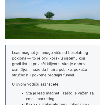
Lead magnet je mnogo više od besplatnog
poklona — to je prvi korak u sistemu koji
gradi listu i privlači klijente. Ako je dobro
osmišljen, može da filtrira publiku, pokaže
stručnost i pokrene prodajni funnel.
U ovom vodiču saznaćete:
Šta je lead magnet i zašto je važan za
email marketing
Kako da izaberete temu, obećanje i