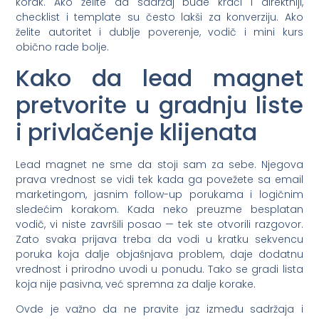
korak. Ako želite da sadržaj bude kraći i direktniji,
checklist i template su često lakši za konverziju. Ako
želite autoritet i dublje poverenje, vodič i mini kurs
obično rade bolje.
Kako da lead magnet
pretvorite u gradnju liste
i privlačenje klijenata
Lead magnet ne sme da stoji sam za sebe. Njegova
prava vrednost se vidi tek kada ga povežete sa email
marketingom, jasnim follow-up porukama i logičnim
sledećim korakom. Kada neko preuzme besplatan
vodič, vi niste završili posao — tek ste otvorili razgovor.
Zato svaka prijava treba da vodi u kratku sekvencu
poruka koja dalje objašnjava problem, daje dodatnu
vrednost i prirodno uvodi u ponudu. Tako se gradi lista
koja nije pasivna, već spremna za dalje korake.
Ovde je važno da ne pravite jaz između sadržaja i