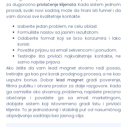
za dugoročno
privlačenje klijenata
. Kada sistem jednom
proradi, svaki novi sadržaj može da hrani isti funnel i da
vam donosi sve kvalitetnije kontakte.
Izaberite jedan problem, ne celu oblast.
Formulišite naslov sa jasnim rezultatom.
Odaberite format koji se brzo konzumira i lako
koristi.
Povežite prijavu sa email sekvencom i ponudom.
Testirajte šta privlači najkvalitetnije kontakte, ne
samo najviše prijava.
Ako želite da vam lead magnet stvarno radi posao,
tretirajte ga kao prvi korak prodajnog procesa, a ne kao
usputni bonus. Dobar
lead magnet
gradi poverenje,
filtrira publiku i otvara prostor za dalje razgovore. Kada
ga osmislite oko stvarnog problema, napišete precizno
obećanje i povežete ga sa email marketingom,
dobijate sistem koji istovremeno gradi listu i privlači
klijente. To je jednostavniji i stabilniji put od nasumičnog
objavljivanja sadržaja bez jasnog cilja.