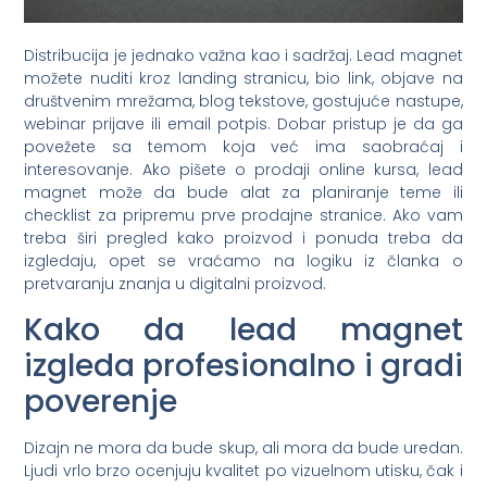
Distribucija je jednako važna kao i sadržaj. Lead magnet
možete nuditi kroz landing stranicu, bio link, objave na
društvenim mrežama, blog tekstove, gostujuće nastupe,
webinar prijave ili email potpis. Dobar pristup je da ga
povežete sa temom koja već ima saobraćaj i
interesovanje. Ako pišete o prodaji online kursa, lead
magnet može da bude alat za planiranje teme ili
checklist za pripremu prve prodajne stranice. Ako vam
treba širi pregled kako proizvod i ponuda treba da
izgledaju, opet se vraćamo na logiku iz članka o
pretvaranju znanja u digitalni proizvod.
Kako da lead magnet
izgleda profesionalno i gradi
poverenje
Dizajn ne mora da bude skup, ali mora da bude uredan.
Ljudi vrlo brzo ocenjuju kvalitet po vizuelnom utisku, čak i