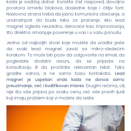
kada je sadržaj dobar. Koristite čist raspored, dovoljno
prostora između blokova, dosledne boje i čitljiv font.
Naslovna strana treba da jasno komunicira obećanje, a
unutrašnjost da bude laka za praćenje. Ako lead
magnet izgleda neuredno, delovaće kao improvizacija,
što direktno smanjuje poverenje u vas i u vašu ponudu.
Jedna od najboljih stvari koje možete da uradite jeste
da svaki lead magnet završi sa mikro-sledećim
korakom. To može biti poziv da odgovorite na email, da
pogledate dodatni resurs, da se prijavite na
konsultaciju ili da pročitate relevantan tekst. Tako
gradite odnos, a ne samo bazu kontakata.
Lead
magnet je uspešan onda kada ne donosi samo
preuzimanje, već i kvalifikovan interes
. Drugim rečima, cilj
nije što više prijava po svaku cenu, već više pravih ljudi
koji imaju problem koji vi možete da rešite.