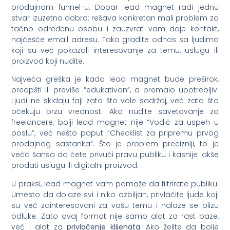
prodajnom funnel-u. Dobar lead magnet radi jednu
stvar izuzetno dobro: rešava konkretan mali problem za
tačno određenu osobu i zauzvrat vam daje kontakt,
najčešće email adresu. Tako gradite odnos sa ljudima
koji su već pokazali interesovanje za temu, uslugu ili
proizvod koji nudite.
Najveća greška je kada lead magnet bude preširok,
preopšti ili previše “edukativan”, a premalo upotrebljiv.
Ljudi ne skidaju fajl zato što vole sadržaj, već zato što
očekuju brzu vrednost. Ako nudite savetovanje za
freelancere, bolji lead magnet nije “Vodič za uspeh u
poslu”, već nešto poput “Checklist za pripremu prvog
prodajnog sastanka”. Što je problem precizniji, to je
veća šansa da ćete privući pravu publiku i kasnije lakše
prodati uslugu ili digitalni proizvod.
U praksi, lead magnet vam pomaže da filtrirate publiku.
Umesto da dolaze svi i niko ozbiljan, privlačite ljude koji
su već zainteresovani za vašu temu i nalaze se blizu
odluke. Zato ovaj format nije samo alat za rast baze,
već i alat za
privlačenje klijenata
. Ako želite da bolje