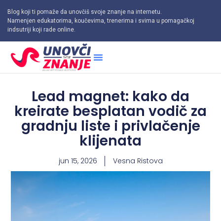
Blog koji ti pomaže da unovčiš svoje znanje na internetu.
Namenjen edukatorima, koučevima, trenerima i svima u pomagačkoj
indsutriji koji rade online.
Lead magnet: kako da
kreirate besplatan vodič za
gradnju liste i privlačenje
klijenata
jun 15, 2026
Vesna Ristova