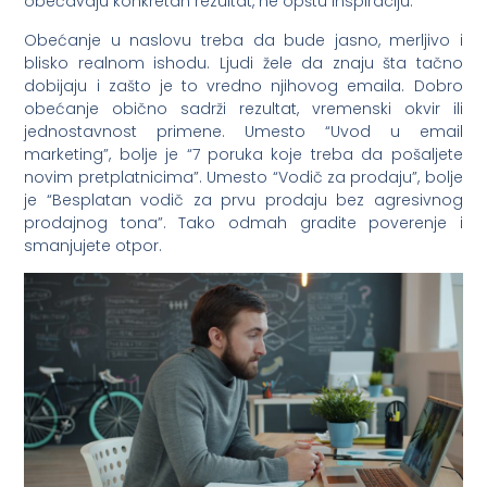
obećavaju konkretan rezultat, ne opštu inspiraciju.
Obećanje u naslovu treba da bude jasno, merljivo i
blisko realnom ishodu. Ljudi žele da znaju šta tačno
dobijaju i zašto je to vredno njihovog emaila. Dobro
obećanje obično sadrži rezultat, vremenski okvir ili
jednostavnost primene. Umesto “Uvod u email
marketing”, bolje je “7 poruka koje treba da pošaljete
novim pretplatnicima”. Umesto “Vodič za prodaju”, bolje
je “Besplatan vodič za prvu prodaju bez agresivnog
prodajnog tona”. Tako odmah gradite poverenje i
smanjujete otpor.