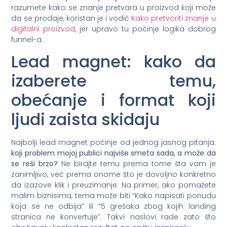
razumete kako se znanje pretvara u proizvod koji može
da se prodaje, koristan je i vodič
Kako pretvoriti znanje u
digitalni proizvod
, jer upravo tu počinje logika dobrog
funnel-a.
Lead magnet: kako da
izaberete temu,
obećanje i format koji
ljudi zaista skidaju
Najbolji lead magnet počinje od jednog jasnog pitanja:
koji problem mojoj publici najviše smeta sada, a može da
se reši brzo?
Ne birajte temu prema tome šta vam je
zanimljivo, već prema onome što je dovoljno konkretno
da izazove klik i preuzimanje. Na primer, ako pomažete
malim biznisima, tema može biti “Kako napisati ponudu
koja se ne odbija” ili “5 grešaka zbog kojih landing
stranica ne konvertuje”. Takvi naslovi rade zato što