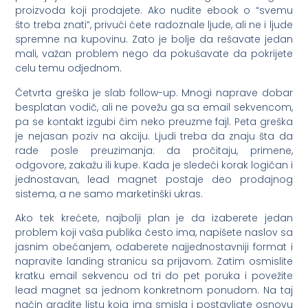
proizvoda koji prodajete. Ako nudite ebook o “svemu
što treba znati”, privući ćete radoznale ljude, ali ne i ljude
spremne na kupovinu. Zato je bolje da rešavate jedan
mali, važan problem nego da pokušavate da pokrijete
celu temu odjednom.
Četvrta greška je slab follow-up. Mnogi naprave dobar
besplatan vodič, ali ne povežu ga sa email sekvencom,
pa se kontakt izgubi čim neko preuzme fajl. Peta greška
je nejasan poziv na akciju. Ljudi treba da znaju šta da
rade posle preuzimanja: da pročitaju, primene,
odgovore, zakažu ili kupe. Kada je sledeći korak logičan i
jednostavan, lead magnet postaje deo prodajnog
sistema, a ne samo marketinški ukras.
Ako tek krećete, najbolji plan je da izaberete jedan
problem koji vaša publika često ima, napišete naslov sa
jasnim obećanjem, odaberete najjednostavniji format i
napravite landing stranicu sa prijavom. Zatim osmislite
kratku email sekvencu od tri do pet poruka i povežite
lead magnet sa jednom konkretnom ponudom. Na taj
način gradite listu koja ima smisla i postavljate osnovu