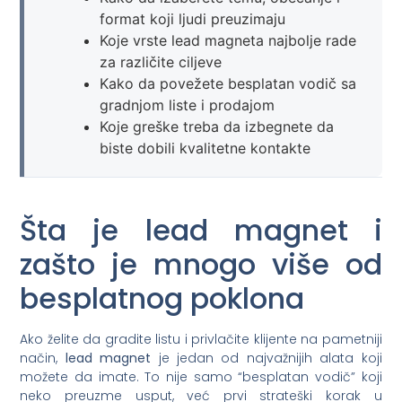
format koji ljudi preuzimaju
Koje vrste lead magneta najbolje rade
za različite ciljeve
Kako da povežete besplatan vodič sa
gradnjom liste i prodajom
Koje greške treba da izbegnete da
biste dobili kvalitetne kontakte
Šta je lead magnet i
zašto je mnogo više od
besplatnog poklona
Ako želite da gradite listu i privlačite klijente na pametniji
način,
lead magnet
je jedan od najvažnijih alata koji
možete da imate. To nije samo “besplatan vodič” koji
neko preuzme usput, već prvi strateški korak u