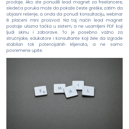
prodaje. Ako ste ponudili lead magnet za freelancere,
sledeća poruka može da pokaže česte greške, zatim da
objasni rešenje, a onda da ponudi konsultaciju, webinar
ili plaćeni mini proizvod. Na taj način lead magnet
postaje ulazna tačka u sistem, a ne usamljeni PDF koji
ljudi skinu i zaborave. To je posebno važno za
stručnjake, edukatore i konsultante koji žele da izgrade
stabilan tok potencijalnih klijenata, a ne samo
povremene upite.