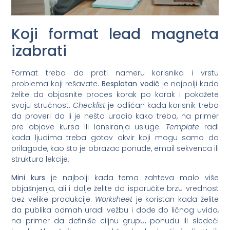
Koji format lead magneta
izabrati
Format treba da prati nameru korisnika i vrstu
problema koji rešavate.
Besplatan vodič
je najbolji kada
želite da objasnite proces korak po korak i pokažete
svoju stručnost.
Checklist
je odličan kada korisnik treba
da proveri da li je nešto uradio kako treba, na primer
pre objave kursa ili lansiranja usluge.
Template
radi
kada ljudima treba gotov okvir koji mogu samo da
prilagode, kao što je obrazac ponude, email sekvenca ili
struktura lekcije.
Mini kurs
je najbolji kada tema zahteva malo više
objašnjenja, ali i dalje želite da isporučite brzu vrednost
bez velike produkcije.
Worksheet
je koristan kada želite
da publika odmah uradi vežbu i dođe do ličnog uvida,
na primer da definiše ciljnu grupu, ponudu ili sledeći